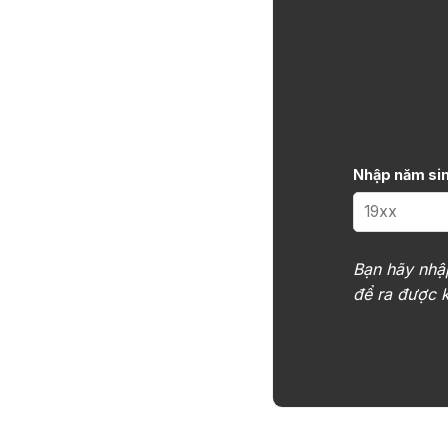
Nhập năm sin
Bạn hãy nh
để ra được k