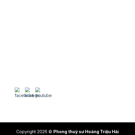
Chính sách bảo mật
Chính sách vận chuyển
Điều khoản dịch vụ
Hướng dẫn mua hàng
Hướng dẫn thanh toán
Theo dõi chúng tôi tại
Copyright 2026 ©
Phong thuỷ sư Hoàng Triệu Hải