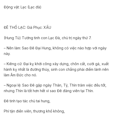
Động vật: Lạc (Lạc đà)
ĐÊ THỔ LẠC: Giả Phục: XẤU
(Hung Tú) Tướng tinh con Lạc Đà, chủ trị ngày thứ 7.
– Nên làm: Sao Đê Đại Hung, không có việc nào hợp với ngày
này.
– Kiêng cữ: Đại kỵ khởi công xây dựng, chôn cất, cưới gả, xuất
hành kỵ nhất là đường thủy, sinh con chẳng phải điềm lành nên
làm Âm Đức cho nó.
– Ngoại lệ: Sao Đê gặp ngày Thân, Tý, Thìn trăm việc đều tốt,
nhưng Thìn là tốt hơn hết vì sao Đê đăng viên tại Thìn.
Đê tinh tạo tác chủ tai hung,
Phí tận điền viên, thương khố không,