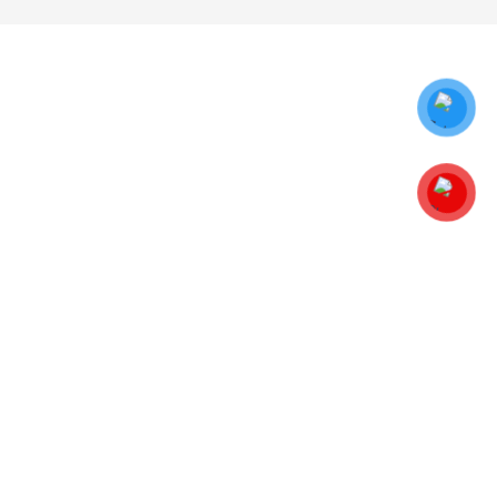
Về chúng tôi
Liên hệ
Giới thiệu
Phone:
Dịch vụ phong thủy
0888 058 444
Đào tạo phong thủy
Email:
Sách Phong Thuỷ
hoangtrieuhai@gmail.com
Sản Phẩm Phong Thuỷ
Chính sách
Chính sách bảo hành, đổi trả