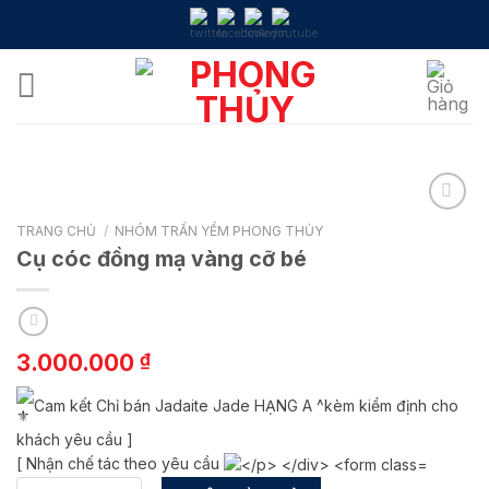
Skip
to
content
TRANG CHỦ
/
NHÓM TRẤN YỂM PHONG THỦY
Cụ cóc đồng mạ vàng cỡ bé
3.000.000
₫
Cam kết Chỉ bán Jadaite Jade HẠNG A ^kèm kiểm định cho
khách yêu cầu ]
[ Nhận chế tác theo yêu cầu
Cụ cóc đồng mạ vàng cỡ bé số lượng