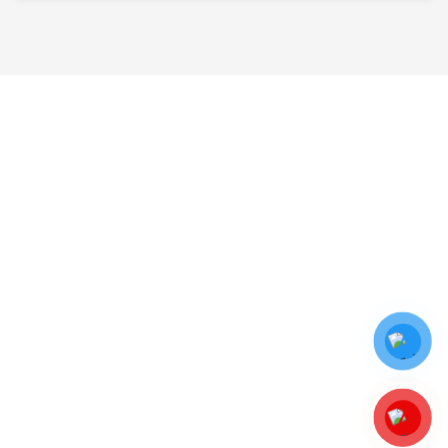
Về chúng tôi
Liên hệ
Giới thiệu
Phone:
Dịch vụ phong thủy
0888 058 444
Đào tạo phong thủy
Email:
Sách Phong Thuỷ
hoangtrieuhai@gmail.com
Sản Phẩm Phong Thuỷ
Chính sách