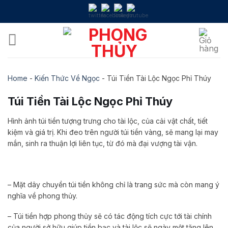
Skip
to
content
Home
-
Kiến Thức Về Ngọc
-
Túi Tiền Tài Lộc Ngọc Phỉ Thúy
Túi Tiền Tài Lộc Ngọc Phỉ Thúy
Hình ảnh túi tiền tượng trưng cho tài lộc, của cải vật chất, tiết
kiệm và giá trị. Khi đeo trên người túi tiền vàng, sẽ mang lại may
mắn, sinh ra thuận lợi liên tục, từ đó mà đại vượng tài vận.
– Mặt dây chuyền túi tiền không chỉ là trang sức mà còn mang ý
nghĩa về phong thủy.
– Túi tiền hợp phong thủy sẽ có tác động tích cực tới tài chính
của người sở hữu giúp tiền bạc và tài lộc sẽ ngày một tăng lên.